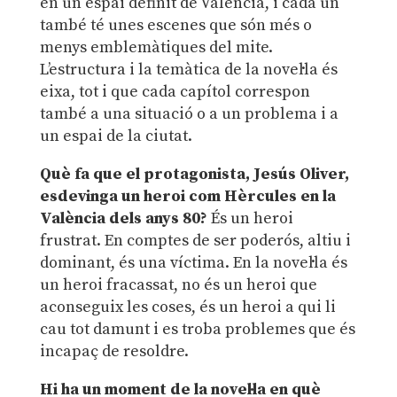
en un espai definit de València, i cada un
també té unes escenes que són més o
menys emblemàtiques del mite.
L’estructura i la temàtica de la novel·la és
eixa, tot i que cada capítol correspon
també a una situació o a un problema i a
un espai de la ciutat.
Què fa que el protagonista, Jesús Oliver,
esdevinga un heroi com Hèrcules en la
València dels anys 80?
És un heroi
frustrat. En comptes de ser poderós, altiu i
dominant, és una víctima. En la novel·la és
un heroi fracassat, no és un heroi que
aconseguix les coses, és un heroi a qui li
cau tot damunt i es troba problemes que és
incapaç de resoldre.
Hi ha un moment de la novel·la en què