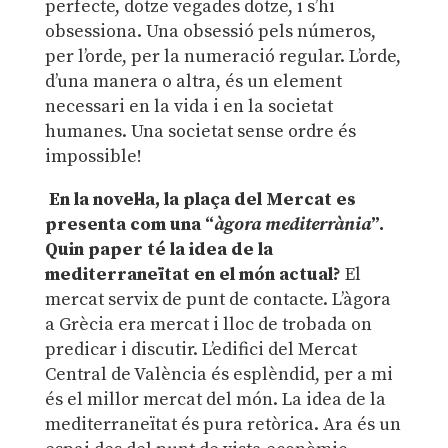
perfecte, dotze vegades dotze, i s’hi
obsessiona. Una obsessió pels números,
per l’orde, per la numeració regular. L’orde,
d’una manera o altra, és un element
necessari en la vida i en la societat
humanes. Una societat sense ordre és
impossible!
En la novel·la, la plaça del Mercat es
presenta com una “
àgora mediterrània
”.
Quin paper té la idea de la
mediterraneïtat en el món actual?
El
mercat servix de punt de contacte. L’àgora
a Grècia era mercat i lloc de trobada on
predicar i discutir. L’edifici del Mercat
Central de València és esplèndid, per a mi
és el millor mercat del món. La idea de la
mediterraneïtat és pura retòrica. Ara és un