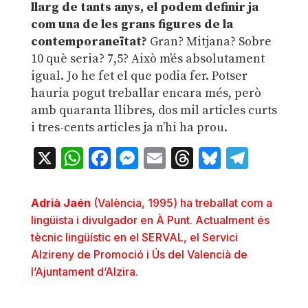
llarg de tants anys, el podem definir ja
com una de les grans figures de la
contemporaneïtat?
Gran? Mitjana? Sobre
10 què seria? 7,5? Això m’és absolutament
igual. Jo he fet el que podia fer. Potser
hauria pogut treballar encara més, però
amb quaranta llibres, dos mil articles curts
i tres-cents articles ja n’hi ha prou.
X
WhatsApp
Facebook
Messenger
Email
Threads
Bluesky
Teleg
Adrià Jaén
(València, 1995) ha treballat com a
lingüista i divulgador en À Punt. Actualment és
tècnic lingüístic en el SERVAL, el Servici
Alzireny de Promoció i Ús del Valencià de
l’Ajuntament d’Alzira.