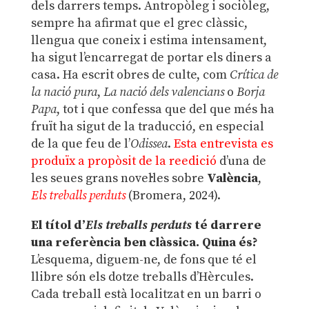
dels darrers temps. Antropòleg i sociòleg,
sempre ha afirmat que el grec clàssic,
llengua que coneix i estima intensament,
ha sigut l’encarregat de portar els diners a
casa. Ha escrit obres de culte, com
Crítica de
la nació pura
,
La nació dels valencians
o
Borja
Papa
, tot i que confessa que del que més ha
fruït ha sigut de la traducció, en especial
de la que feu de l’
Odissea
.
Esta entrevista es
produïx a propòsit de la reedició
d’una de
les seues grans novel·les sobre
València
,
Els treballs perduts
(Bromera, 2024).
El títol d’
Els treballs perduts
té darrere
una referència ben clàssica. Quina és?
L’esquema, diguem-ne, de fons que té el
llibre són els dotze treballs d’Hèrcules.
Cada treball està localitzat en un barri o