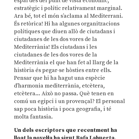
espai des del punt de vista econòmic,
estratègic i polític relativament marginal.
Ara bé, tot el món s’aclama al Mediterrani.
És retòrica! Hi ha algunes organitzacions
polítiques que diuen allò de ciutadans i
ciutadanes de les dos vores de la
Mediterrània! Els ciutadans i les
ciutadanes de les dos vores de la
Mediterrània el que han fet al llarg de la
història és pegar-se hòsties entre ells.
Pensar que hi ha hagut una espècie
d’harmonia mediterrània, etcètera,
etcètera… Això no passa. Què tenen en
comú un egipci i un provençal? El personal
sap poca història i poca geografia, i té
molta fantasia.
Un dels escriptors que recentment ha
lloat la novel·la ha sigut Rafa Lahuerta,