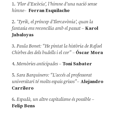
1.
‘Flor d’Escòcia’, l’himne d’una nació sense
himne–
Ferran Esquilache
2.
‘Tyrik, el príncep d’Ilercavònia’, quan la
fantasia ens reconcilia amb el passat
–
Karol
Jabaloyas
3.
Paula Bonet: “He pintat la història de Rafael
Chirbes des dels budells i el cor” –
Óscar Mora
4.
Memòries anticipades
–
Toni Sabater
5.
Sara Barquinero: “L’accés al professorat
universitari té molts espais grisos”
–
Alejandro
Carrilero
6.
Espadà, un altre capitalisme és possible
–
Felip Bens