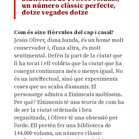
un número clàssic perfecte,
dotze vegades dotze
Com és eixe Hèrcules del cap i casal?
Jesús Oliver, d’una banda, és un home molt
conservador i, d’una altra, és molt
sentimental. Defén la part de la ciutat que
li ha tocat i ell voldria que la ciutat que ha
conegut continuara més o menys igual. No
és un intel·lectual, sinó que experimenta
coses que no acaba d’assumir. El
personatge admira a Eiximenis moltíssim.
Per què? Eiximenis té una teoria de com ha
de ser la ciutat ordenada i ben
organitzada, i Oliver té una obsessió per
l’orde. Ell pretén fer una biblioteca de
144.000 volums, un número clàssic