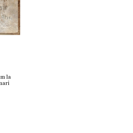
um la
inari