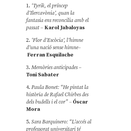
1.
‘Tyrik, el príncep
d’Ilercavònia’, quan la
fantasia ens reconcilia amb el
passat
–
Karol Jabaloyas
2.
‘Flor d’Escòcia’, l’himne
d’una nació sense himne–
Ferran Esquilache
3.
Memòries anticipades
–
Toni Sabater
4.
Paula Bonet: “He pintat la
història de Rafael Chirbes des
dels budells i el cor” –
Óscar
Mora
5.
Sara Barquinero: “L’accés al
professorat universitari té