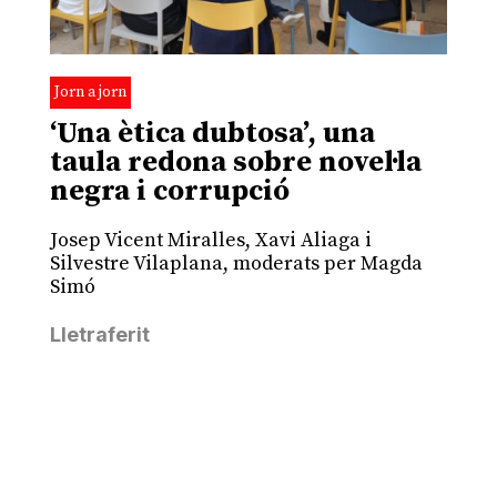
Jorn a jorn
‘Una ètica dubtosa’, una
taula redona sobre novel·la
negra i corrupció
Josep Vicent Miralles, Xavi Aliaga i
Silvestre Vilaplana, moderats per Magda
Simó
Lletraferit