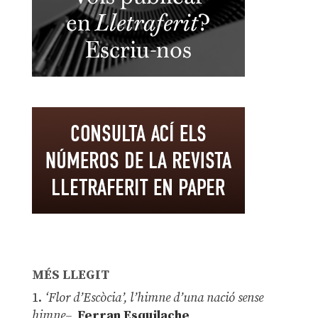
MÉS LLEGIT
1.
‘Flor d’Escòcia’, l’himne d’una nació sense
himne–
Ferran Esquilache