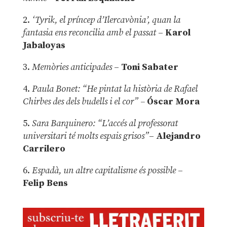
2.
‘Tyrik, el príncep d’Ilercavònia’, quan la
fantasia ens reconcilia amb el passat
–
Karol
Jabaloyas
3.
Memòries anticipades
–
Toni Sabater
4.
Paula Bonet: “He pintat la història de Rafael
Chirbes des dels budells i el cor” –
Óscar Mora
5.
Sara Barquinero: “L’accés al professorat
universitari té molts espais grisos”
–
Alejandro
Carrilero
6.
Espadà, un altre capitalisme és possible
–
Felip Bens