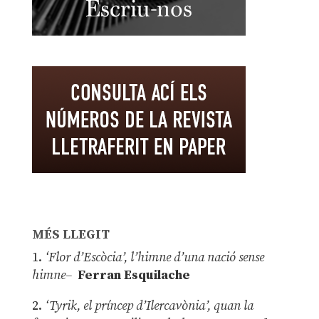
MÉS LLEGIT
1.
‘Flor d’Escòcia’, l’himne d’una nació sense
himne–
Ferran Esquilache
2.
‘Tyrik, el príncep d’Ilercavònia’, quan la