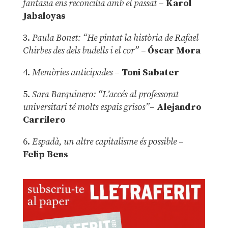
fantasia ens reconcilia amb el passat
–
Karol
Jabaloyas
3.
Paula Bonet: “He pintat la història de Rafael
Chirbes des dels budells i el cor” –
Óscar Mora
4.
Memòries anticipades
–
Toni Sabater
5.
Sara Barquinero: “L’accés al professorat
universitari té molts espais grisos”
–
Alejandro
Carrilero
6.
Espadà, un altre capitalisme és possible
–
Felip Bens