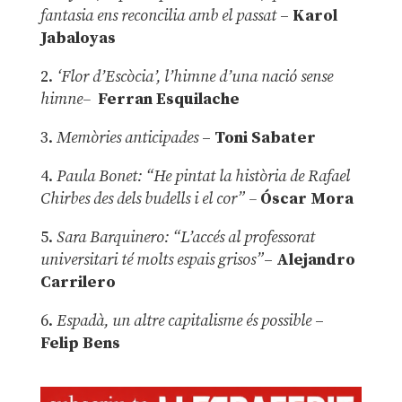
fantasia ens reconcilia amb el passat
–
Karol
Jabaloyas
2.
‘Flor d’Escòcia’, l’himne d’una nació sense
himne–
Ferran Esquilache
3.
Memòries anticipades
–
Toni Sabater
4.
Paula Bonet: “He pintat la història de Rafael
Chirbes des dels budells i el cor” –
Óscar Mora
5.
Sara Barquinero: “L’accés al professorat
universitari té molts espais grisos”
–
Alejandro
Carrilero
6.
Espadà, un altre capitalisme és possible
–
Felip Bens