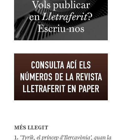
MÉS LLEGIT
1.
‘Tyrik, el príncep d’Ilercavònia’, quan la