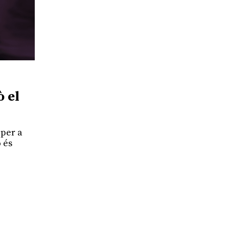
ò el
 per a
 és