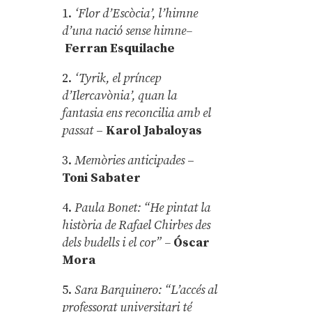
1.
‘Flor d’Escòcia’, l’himne
d’una nació sense himne–
Ferran Esquilache
2.
‘Tyrik, el príncep
d’Ilercavònia’, quan la
fantasia ens reconcilia amb el
passat
–
Karol Jabaloyas
3.
Memòries anticipades
–
Toni Sabater
4.
Paula Bonet: “He pintat la
història de Rafael Chirbes des
dels budells i el cor” –
Óscar
Mora
5.
Sara Barquinero: “L’accés al
professorat universitari té