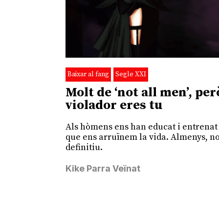
Baixar al fang
Segle XXI
Molt de ‘not all men’, per
violador eres tu
Als hòmens ens han educat i entrenat
que ens arruïnem la vida. Almenys, no
definitiu.
Kike Parra Veïnat