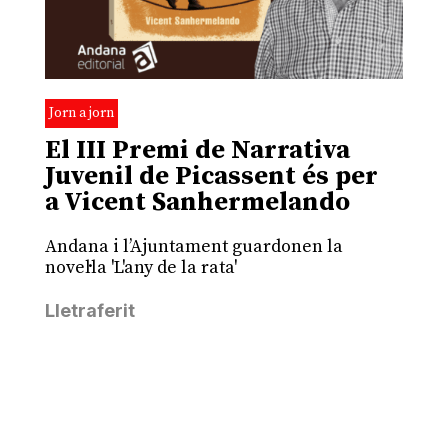
Jorn a jorn
El III Premi de Narrativa
Juvenil de Picassent és per
a Vicent Sanhermelando
Andana i l’Ajuntament guardonen la
novel·la 'L'any de la rata'
Lletraferit