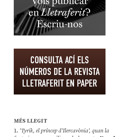
MÉS LLEGIT
1.
‘Tyrik, el príncep d’Ilercavònia’, quan la