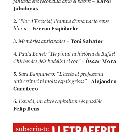
fantasia ens reconcilia amb el passat
–
Karol
Jabaloyas
2.
‘Flor d’Escòcia’, l’himne d’una nació sense
himne–
Ferran Esquilache
3.
Memòries anticipades
–
Toni Sabater
4.
Paula Bonet: “He pintat la història de Rafael
Chirbes des dels budells i el cor” –
Óscar Mora
5.
Sara Barquinero: “L’accés al professorat
universitari té molts espais grisos”
–
Alejandro
Carrilero
6.
Espadà, un altre capitalisme és possible
–
Felip Bens