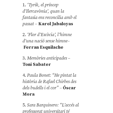
1.
‘Tyrik, el príncep
d’Ilercavònia’, quan la
fantasia ens reconcilia amb el
passat
–
Karol Jabaloyas
2.
‘Flor d’Escòcia’, l’himne
d’una nació sense himne–
Ferran Esquilache
3.
Memòries anticipades
–
Toni Sabater
4.
Paula Bonet: “He pintat la
història de Rafael Chirbes des
dels budells i el cor” –
Óscar
Mora
5.
Sara Barquinero: “L’accés al
professorat universitari té