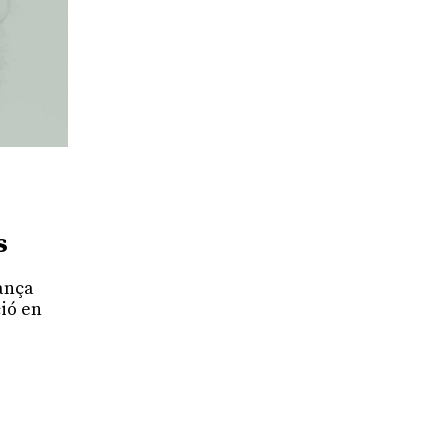
s
lança
ció en