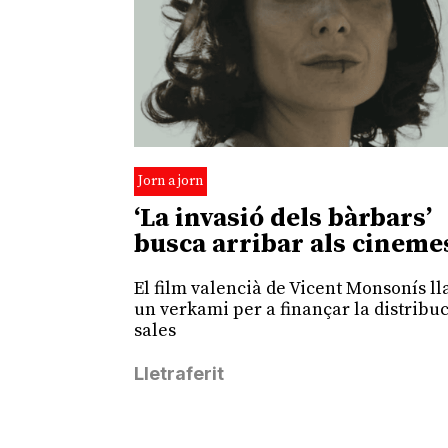
Jorn a jorn
‘La invasió dels bàrbars’
busca arribar als cineme
El film valencià de Vicent Monsonís l
un verkami per a finançar la distribu
sales
Lletraferit