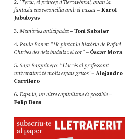
2.
‘Tyrik, el príncep d’Ilercavònia’, quan la
fantasia ens reconcilia amb el passat
–
Karol
Jabaloyas
3.
Memòries anticipades
–
Toni Sabater
4.
Paula Bonet: “He pintat la història de Rafael
Chirbes des dels budells i el cor” –
Óscar Mora
5.
Sara Barquinero: “L’accés al professorat
universitari té molts espais grisos”
–
Alejandro
Carrilero
6.
Espadà, un altre capitalisme és possible
–
Felip Bens