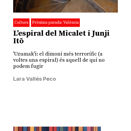
Cultura
Pròxima parada: València
L’espiral del Micalet i Junji
Itō
'Uzumak'i: el dimoni més terrorífic (a
voltes una espiral) és aquell de qui no
podem fugir
Lara Vallés Peco