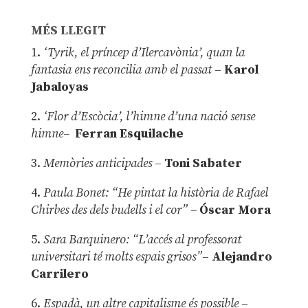
MÉS LLEGIT
1.
‘Tyrik, el príncep d’Ilercavònia’, quan la
fantasia ens reconcilia amb el passat
–
Karol
Jabaloyas
2.
‘Flor d’Escòcia’, l’himne d’una nació sense
himne–
Ferran Esquilache
3.
Memòries anticipades
–
Toni Sabater
4.
Paula Bonet: “He pintat la història de Rafael
Chirbes des dels budells i el cor” –
Óscar Mora
5.
Sara Barquinero: “L’accés al professorat
universitari té molts espais grisos”
–
Alejandro
Carrilero
6.
Espadà, un altre capitalisme és possible
–