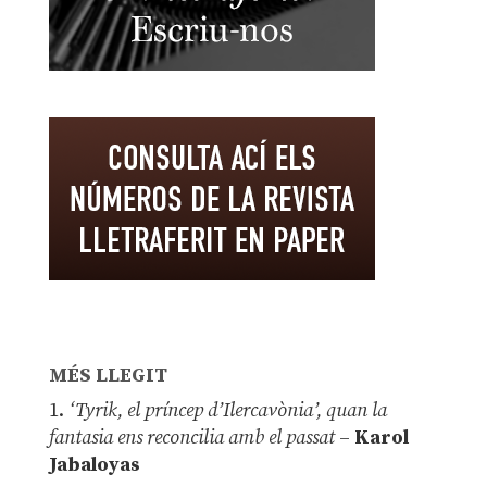
MÉS LLEGIT
1.
‘Tyrik, el príncep d’Ilercavònia’, quan la
fantasia ens reconcilia amb el passat
–
Karol
Jabaloyas