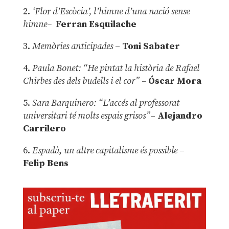
2.
‘Flor d’Escòcia’, l’himne d’una nació sense
himne–
Ferran Esquilache
3.
Memòries anticipades
–
Toni Sabater
4.
Paula Bonet: “He pintat la història de Rafael
Chirbes des dels budells i el cor” –
Óscar Mora
5.
Sara Barquinero: “L’accés al professorat
universitari té molts espais grisos”
–
Alejandro
Carrilero
6.
Espadà, un altre capitalisme és possible
–
Felip Bens