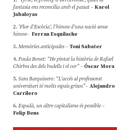
fantasia ens reconcilia amb el passat
–
Karol
Jabaloyas
2.
‘Flor d’Escòcia’, l’himne d’una nació sense
himne–
Ferran Esquilache
3.
Memòries anticipades
–
Toni Sabater
4.
Paula Bonet: “He pintat la història de Rafael
Chirbes des dels budells i el cor” –
Óscar Mora
5.
Sara Barquinero: “L’accés al professorat
universitari té molts espais grisos”
–
Alejandro
Carrilero
6.
Espadà, un altre capitalisme és possible
–
Felip Bens