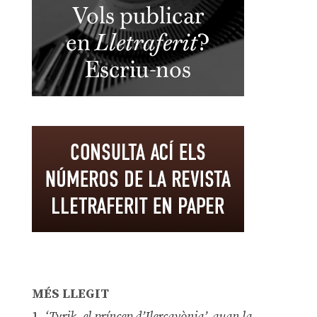
MÉS LLEGIT
1.
‘Tyrik, el príncep d’Ilercavònia’, quan la