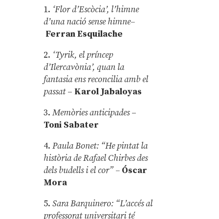
1.
‘Flor d’Escòcia’, l’himne
d’una nació sense himne–
Ferran Esquilache
2.
‘Tyrik, el príncep
d’Ilercavònia’, quan la
fantasia ens reconcilia amb el
passat
–
Karol Jabaloyas
3.
Memòries anticipades
–
Toni Sabater
4.
Paula Bonet: “He pintat la
història de Rafael Chirbes des
dels budells i el cor” –
Óscar
Mora
5.
Sara Barquinero: “L’accés al
professorat universitari té