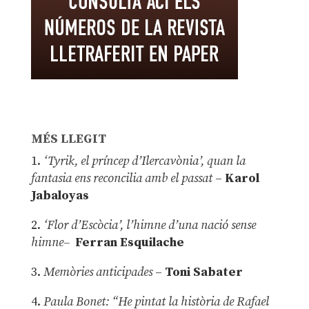
MÉS LLEGIT
1.
‘Tyrik, el príncep d’Ilercavònia’, quan la
fantasia ens reconcilia amb el passat
–
Karol
Jabaloyas
2.
‘Flor d’Escòcia’, l’himne d’una nació sense
himne–
Ferran Esquilache
3.
Memòries anticipades
–
Toni Sabater
4.
Paula Bonet: “He pintat la història de Rafael