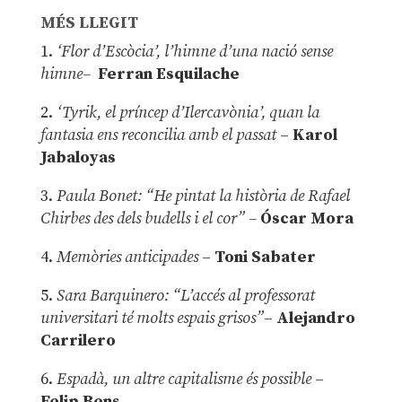
MÉS LLEGIT
1.
‘Flor d’Escòcia’, l’himne d’una nació sense
himne–
Ferran Esquilache
2.
‘Tyrik, el príncep d’Ilercavònia’, quan la
fantasia ens reconcilia amb el passat
–
Karol
Jabaloyas
3.
Paula Bonet: “He pintat la història de Rafael
Chirbes des dels budells i el cor” –
Óscar Mora
4.
Memòries anticipades
–
Toni Sabater
5.
Sara Barquinero: “L’accés al professorat
universitari té molts espais grisos”
–
Alejandro
Carrilero
6.
Espadà, un altre capitalisme és possible
–
Felip Bens