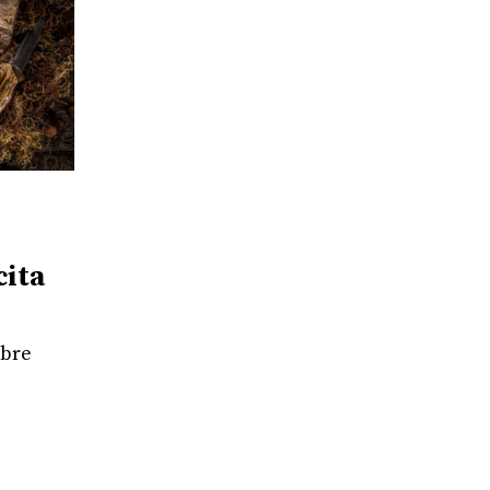
cita
mbre