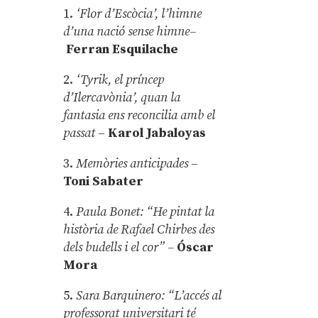
1.
‘Flor d’Escòcia’, l’himne
d’una nació sense himne–
Ferran Esquilache
2.
‘Tyrik, el príncep
d’Ilercavònia’, quan la
fantasia ens reconcilia amb el
passat
–
Karol Jabaloyas
3.
Memòries anticipades
–
Toni Sabater
4.
Paula Bonet: “He pintat la
història de Rafael Chirbes des
dels budells i el cor” –
Óscar
Mora
5.
Sara Barquinero: “L’accés al
professorat universitari té