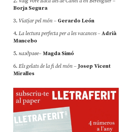
2.
Vaig vore Ítaca des de Canet d’en Berenguer
–
Borja Segura
3.
Viatjar pel món
–
Gerardo León
4.
La lectura perfecta per a les vacances –
Adrià
Mancebo
5.
наздраве
–
Magda Simó
6.
Els gelats de la fi del món
–
Josep Vicent
Miralles