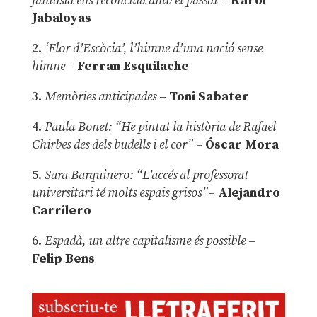
fantasia ens reconcilia amb el passat
–
Karol
Jabaloyas
2.
‘Flor d’Escòcia’, l’himne d’una nació sense
himne–
Ferran Esquilache
3.
Memòries anticipades
–
Toni Sabater
4.
Paula Bonet: “He pintat la història de Rafael
Chirbes des dels budells i el cor” –
Óscar Mora
5.
Sara Barquinero: “L’accés al professorat
universitari té molts espais grisos”
–
Alejandro
Carrilero
6.
Espadà, un altre capitalisme és possible
–
Felip Bens