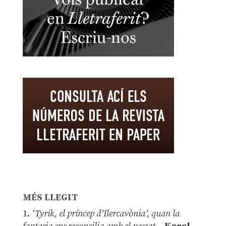
MÉS LLEGIT
1.
‘Tyrik, el príncep d’Ilercavònia’, quan la