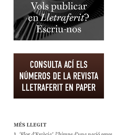
MÉS LLEGIT
1.
‘Flor d’Escòcia’, l’himne d’una nació sense