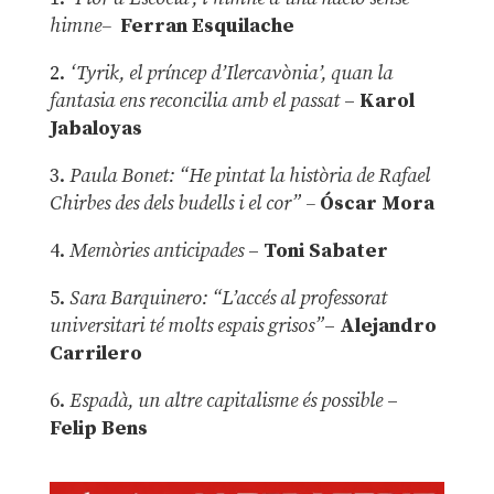
himne–
Ferran Esquilache
2.
‘Tyrik, el príncep d’Ilercavònia’, quan la
fantasia ens reconcilia amb el passat
–
Karol
Jabaloyas
3.
Paula Bonet: “He pintat la història de Rafael
Chirbes des dels budells i el cor” –
Óscar Mora
4.
Memòries anticipades
–
Toni Sabater
5.
Sara Barquinero: “L’accés al professorat
universitari té molts espais grisos”
–
Alejandro
Carrilero
6.
Espadà, un altre capitalisme és possible
–
Felip Bens