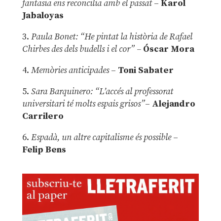
fantasia ens reconcilia amb el passat
–
Karol
Jabaloyas
3.
Paula Bonet: “He pintat la història de Rafael
Chirbes des dels budells i el cor” –
Óscar Mora
4.
Memòries anticipades
–
Toni Sabater
5.
Sara Barquinero: “L’accés al professorat
universitari té molts espais grisos”
–
Alejandro
Carrilero
6.
Espadà, un altre capitalisme és possible
–
Felip Bens