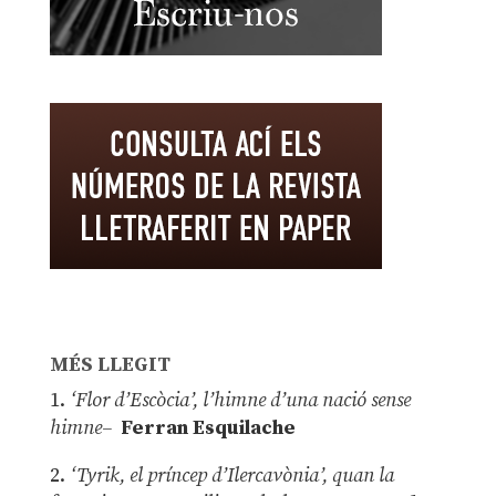
MÉS LLEGIT
1.
‘Flor d’Escòcia’, l’himne d’una nació sense
himne–
Ferran Esquilache
2.
‘Tyrik, el príncep d’Ilercavònia’, quan la