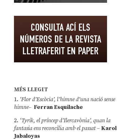
MÉS LLEGIT
1.
‘Flor d’Escòcia’, l’himne d’una nació sense
himne–
Ferran Esquilache
2.
‘Tyrik, el príncep d’Ilercavònia’, quan la
fantasia ens reconcilia amb el passat
–
Karol
Jabaloyas