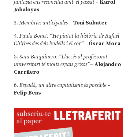
fantasia ens reconcilia amb el passat
–
Karol
Jabaloyas
3.
Memòries anticipades
–
Toni Sabater
4.
Paula Bonet: “He pintat la història de Rafael
Chirbes des dels budells i el cor” –
Óscar Mora
5.
Sara Barquinero: “L’accés al professorat
universitari té molts espais grisos”
–
Alejandro
Carrilero
6.
Espadà, un altre capitalisme és possible
–
Felip Bens