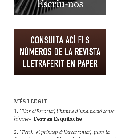
MÉS LLEGIT
1.
‘Flor d’Escòcia’, l’himne d’una nació sense
himne–
Ferran Esquilache
2.
‘Tyrik, el príncep d’Ilercavònia’, quan la