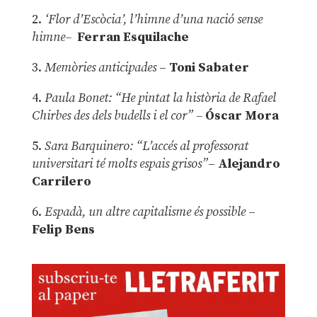
2.
‘Flor d’Escòcia’, l’himne d’una nació sense
himne–
Ferran Esquilache
3.
Memòries anticipades
–
Toni Sabater
4.
Paula Bonet: “He pintat la història de Rafael
Chirbes des dels budells i el cor” –
Óscar Mora
5.
Sara Barquinero: “L’accés al professorat
universitari té molts espais grisos”
–
Alejandro
Carrilero
6.
Espadà, un altre capitalisme és possible
–
Felip Bens