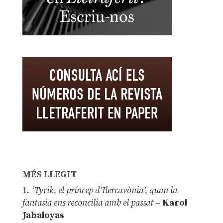
MÉS LLEGIT
1.
‘Tyrik, el príncep d’Ilercavònia’, quan la
fantasia ens reconcilia amb el passat
–
Karol
Jabaloyas