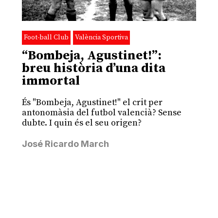
Foot-ball Club
València Sportiva
“Bombeja, Agustinet!”:
breu història d’una dita
immortal
És "Bombeja, Agustinet!" el crit per
antonomàsia del futbol valencià? Sense
dubte. I quin és el seu origen?
José Ricardo March