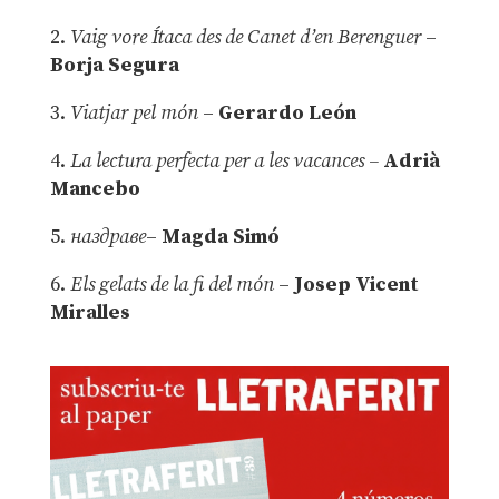
2.
Vaig vore Ítaca des de Canet d’en Berenguer
–
Borja Segura
3.
Viatjar pel món
–
Gerardo León
4.
La lectura perfecta per a les vacances –
Adrià
Mancebo
5.
наздраве
–
Magda Simó
6.
Els gelats de la fi del món
–
Josep Vicent
Miralles