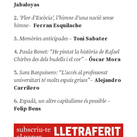
Jabaloyas
2.
‘Flor d’Escòcia’, l’himne d’una nació sense
himne–
Ferran Esquilache
3.
Memòries anticipades
–
Toni Sabater
4.
Paula Bonet: “He pintat la història de Rafael
Chirbes des dels budells i el cor” –
Óscar Mora
5.
Sara Barquinero: “L’accés al professorat
universitari té molts espais grisos”
–
Alejandro
Carrilero
6.
Espadà, un altre capitalisme és possible
–
Felip Bens