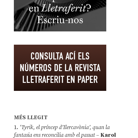
MÉS LLEGIT
1.
‘Tyrik, el príncep d’Ilercavònia’, quan la
fantasia ens reconcilia amb el passat
–
Karol