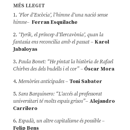
MÉS LLEGIT
1.
‘Flor d’Escòcia’, l’himne d’una nació sense
himne–
Ferran Esquilache
2.
‘Tyrik, el príncep d’Ilercavònia’, quan la
fantasia ens reconcilia amb el passat
–
Karol
Jabaloyas
3.
Paula Bonet: “He pintat la història de Rafael
Chirbes des dels budells i el cor” –
Óscar Mora
4.
Memòries anticipades
–
Toni Sabater
5.
Sara Barquinero: “L’accés al professorat
universitari té molts espais grisos”
–
Alejandro
Carrilero
6.
Espadà, un altre capitalisme és possible
–
Felip Bens