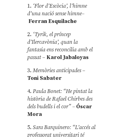
1.
‘Flor d’Escòcia’, l’himne
d’una nació sense himne–
Ferran Esquilache
2.
‘Tyrik, el príncep
d’Ilercavònia’, quan la
fantasia ens reconcilia amb el
passat
–
Karol Jabaloyas
3.
Memòries anticipades
–
Toni Sabater
4.
Paula Bonet: “He pintat la
història de Rafael Chirbes des
dels budells i el cor” –
Óscar
Mora
5.
Sara Barquinero: “L’accés al
professorat universitari té