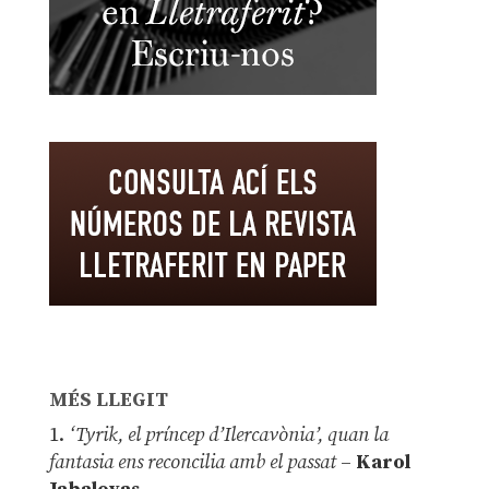
MÉS LLEGIT
1.
‘Tyrik, el príncep d’Ilercavònia’, quan la
fantasia ens reconcilia amb el passat
–
Karol