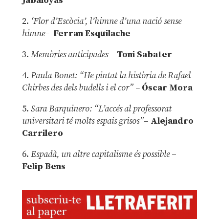
Jabaloyas
2.
‘Flor d’Escòcia’, l’himne d’una nació sense
himne–
Ferran Esquilache
3.
Memòries anticipades
–
Toni Sabater
4.
Paula Bonet: “He pintat la història de Rafael
Chirbes des dels budells i el cor” –
Óscar Mora
5.
Sara Barquinero: “L’accés al professorat
universitari té molts espais grisos”
–
Alejandro
Carrilero
6.
Espadà, un altre capitalisme és possible
–
Felip Bens