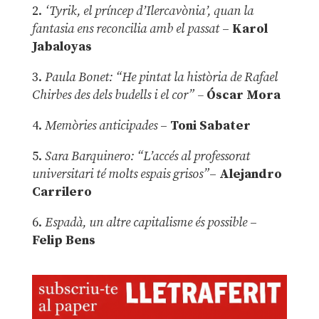
2.
‘Tyrik, el príncep d’Ilercavònia’, quan la
fantasia ens reconcilia amb el passat
–
Karol
Jabaloyas
3.
Paula Bonet: “He pintat la història de Rafael
Chirbes des dels budells i el cor” –
Óscar Mora
4.
Memòries anticipades
–
Toni Sabater
5.
Sara Barquinero: “L’accés al professorat
universitari té molts espais grisos”
–
Alejandro
Carrilero
6.
Espadà, un altre capitalisme és possible
–
Felip Bens