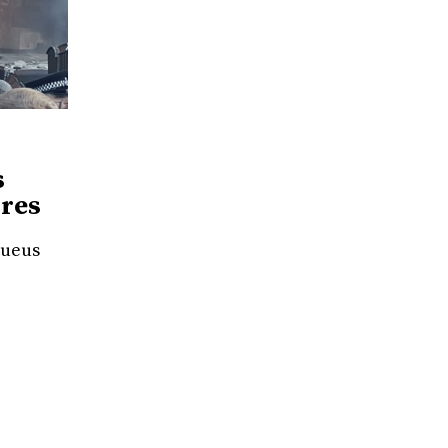
s
 res
jueus