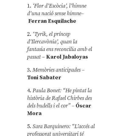
1.
‘Flor d’Escòcia’, l’himne
d’una nació sense himne–
Ferran Esquilache
2.
‘Tyrik, el príncep
d’Ilercavònia’, quan la
fantasia ens reconcilia amb el
passat
–
Karol Jabaloyas
3.
Memòries anticipades
–
Toni Sabater
4.
Paula Bonet: “He pintat la
història de Rafael Chirbes des
dels budells i el cor” –
Óscar
Mora
5.
Sara Barquinero: “L’accés al
professorat universitari té