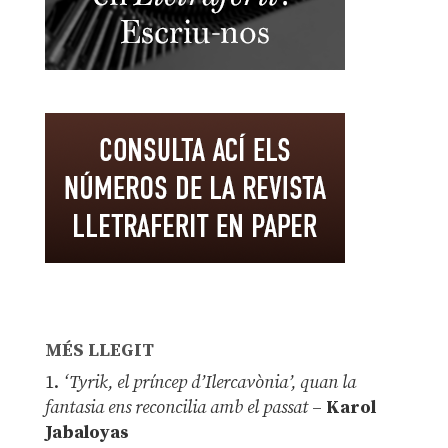
MÉS LLEGIT
1.
‘Tyrik, el príncep d’Ilercavònia’, quan la
fantasia ens reconcilia amb el passat
–
Karol
Jabaloyas