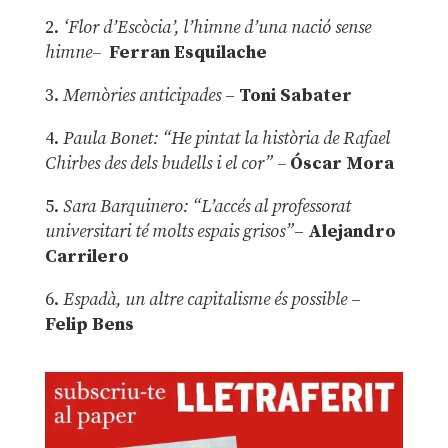
2.
‘Flor d’Escòcia’, l’himne d’una nació sense
himne–
Ferran Esquilache
3.
Memòries anticipades
–
Toni Sabater
4.
Paula Bonet: “He pintat la història de Rafael
Chirbes des dels budells i el cor” –
Óscar Mora
5.
Sara Barquinero: “L’accés al professorat
universitari té molts espais grisos”
–
Alejandro
Carrilero
6.
Espadà, un altre capitalisme és possible
–
Felip Bens