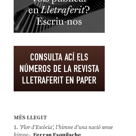
MÉS LLEGIT
1.
‘Flor d’Escòcia’, l’himne d’una nació sense
himne–
Ferran Esquilache