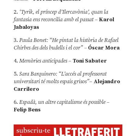
2.
‘Tyrik, el príncep d’Ilercavònia’, quan la
fantasia ens reconcilia amb el passat
–
Karol
Jabaloyas
3.
Paula Bonet: “He pintat la història de Rafael
Chirbes des dels budells i el cor” –
Óscar Mora
4.
Memòries anticipades
–
Toni Sabater
5.
Sara Barquinero: “L’accés al professorat
universitari té molts espais grisos”
–
Alejandro
Carrilero
6.
Espadà, un altre capitalisme és possible
–
Felip Bens