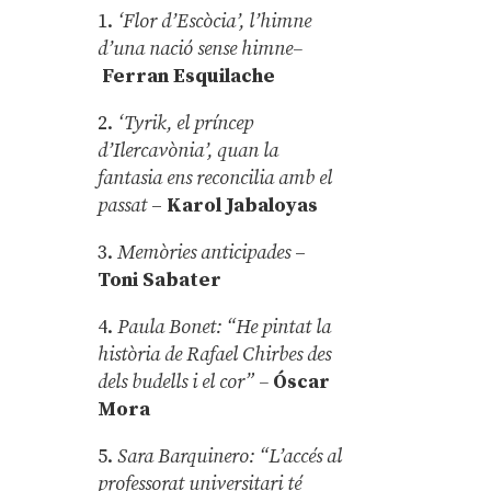
1.
‘Flor d’Escòcia’, l’himne
d’una nació sense himne–
Ferran Esquilache
2.
‘Tyrik, el príncep
d’Ilercavònia’, quan la
fantasia ens reconcilia amb el
passat
–
Karol Jabaloyas
3.
Memòries anticipades
–
Toni Sabater
4.
Paula Bonet: “He pintat la
història de Rafael Chirbes des
dels budells i el cor” –
Óscar
Mora
5.
Sara Barquinero: “L’accés al
professorat universitari té