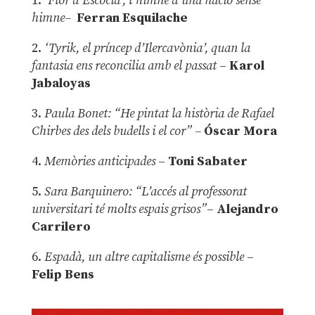
1.
‘Flor d’Escòcia’, l’himne d’una nació sense
himne–
Ferran Esquilache
2.
‘Tyrik, el príncep d’Ilercavònia’, quan la
fantasia ens reconcilia amb el passat
–
Karol
Jabaloyas
3.
Paula Bonet: “He pintat la història de Rafael
Chirbes des dels budells i el cor” –
Óscar Mora
4.
Memòries anticipades
–
Toni Sabater
5.
Sara Barquinero: “L’accés al professorat
universitari té molts espais grisos”
–
Alejandro
Carrilero
6.
Espadà, un altre capitalisme és possible
–
Felip Bens