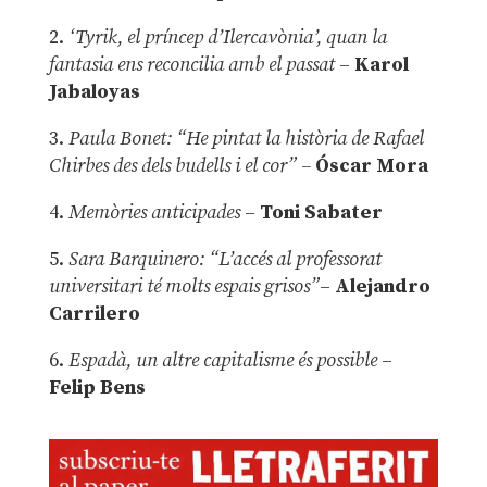
2.
‘Tyrik, el príncep d’Ilercavònia’, quan la
fantasia ens reconcilia amb el passat
–
Karol
Jabaloyas
3.
Paula Bonet: “He pintat la història de Rafael
Chirbes des dels budells i el cor” –
Óscar Mora
4.
Memòries anticipades
–
Toni Sabater
5.
Sara Barquinero: “L’accés al professorat
universitari té molts espais grisos”
–
Alejandro
Carrilero
6.
Espadà, un altre capitalisme és possible
–
Felip Bens