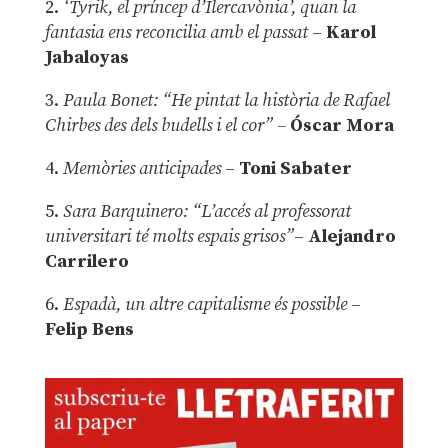
2.
‘Tyrik, el príncep d’Ilercavònia’, quan la
fantasia ens reconcilia amb el passat
–
Karol
Jabaloyas
3.
Paula Bonet: “He pintat la història de Rafael
Chirbes des dels budells i el cor” –
Óscar Mora
4.
Memòries anticipades
–
Toni Sabater
5.
Sara Barquinero: “L’accés al professorat
universitari té molts espais grisos”
–
Alejandro
Carrilero
6.
Espadà, un altre capitalisme és possible
–
Felip Bens