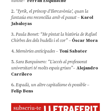
himne–
Ferran Esquilache
2.
‘Tyrik, el príncep d’Ilercavònia’, quan la
fantasia ens reconcilia amb el passat
–
Karol
Jabaloyas
3.
Paula Bonet: “He pintat la història de Rafael
Chirbes des dels budells i el cor” –
Óscar Mora
4.
Memòries anticipades
–
Toni Sabater
5.
Sara Barquinero: “L’accés al professorat
universitari té molts espais grisos”
–
Alejandro
Carrilero
6.
Espadà, un altre capitalisme és possible
–
Felip Bens