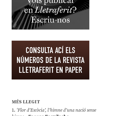
MÉS LLEGIT
1.
‘Flor d’Escòcia’, l’himne d’una nació sense