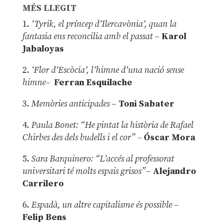
MÉS LLEGIT
1.
‘Tyrik, el príncep d’Ilercavònia’, quan la
fantasia ens reconcilia amb el passat
–
Karol
Jabaloyas
2.
‘Flor d’Escòcia’, l’himne d’una nació sense
himne–
Ferran Esquilache
3.
Memòries anticipades
–
Toni Sabater
4.
Paula Bonet: “He pintat la història de Rafael
Chirbes des dels budells i el cor” –
Óscar Mora
5.
Sara Barquinero: “L’accés al professorat
universitari té molts espais grisos”
–
Alejandro
Carrilero
6.
Espadà, un altre capitalisme és possible
–
Felip Bens