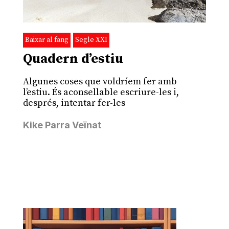
Baixar al fang
Segle XXI
Quadern d’estiu
Algunes coses que voldríem fer amb
l’estiu. És aconsellable escriure-les i,
després, intentar fer-les
Kike Parra Veïnat