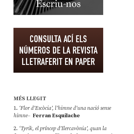
MÉS LLEGIT
1.
‘Flor d’Escòcia’, l’himne d’una nació sense
himne–
Ferran Esquilache
2.
‘Tyrik, el príncep d’Ilercavònia’, quan la