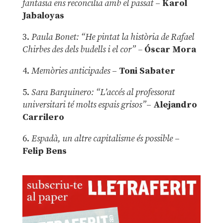
fantasia ens reconcilia amb el passat
–
Karol
Jabaloyas
3.
Paula Bonet: “He pintat la història de Rafael
Chirbes des dels budells i el cor” –
Óscar Mora
4.
Memòries anticipades
–
Toni Sabater
5.
Sara Barquinero: “L’accés al professorat
universitari té molts espais grisos”
–
Alejandro
Carrilero
6.
Espadà, un altre capitalisme és possible
–
Felip Bens