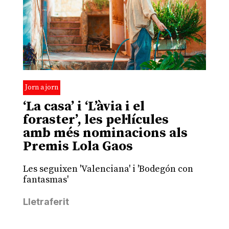
Jorn a jorn
‘La casa’ i ‘L’àvia i el
foraster’, les pel·lícules
amb més nominacions als
Premis Lola Gaos
Les seguixen 'Valenciana' i 'Bodegón con
fantasmas'
Lletraferit