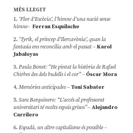
MÉS LLEGIT
1.
‘Flor d’Escòcia’, l’himne d’una nació sense
himne–
Ferran Esquilache
2.
‘Tyrik, el príncep d’Ilercavònia’, quan la
fantasia ens reconcilia amb el passat
–
Karol
Jabaloyas
3.
Paula Bonet: “He pintat la història de Rafael
Chirbes des dels budells i el cor” –
Óscar Mora
4.
Memòries anticipades
–
Toni Sabater
5.
Sara Barquinero: “L’accés al professorat
universitari té molts espais grisos”
–
Alejandro
Carrilero
6.
Espadà, un altre capitalisme és possible
–