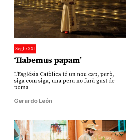
Segle XXI
‘Habemus papam’
L'Església Catòlica té un nou cap, però,
siga com siga, una pera no farà gust de
poma
Gerardo León