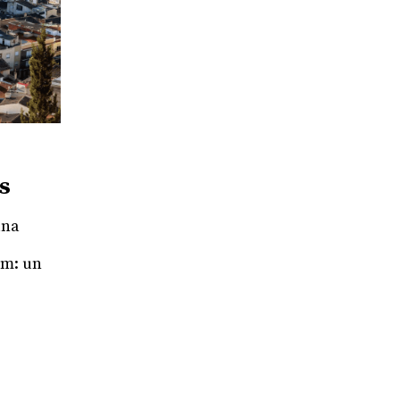
s
una
tim: un