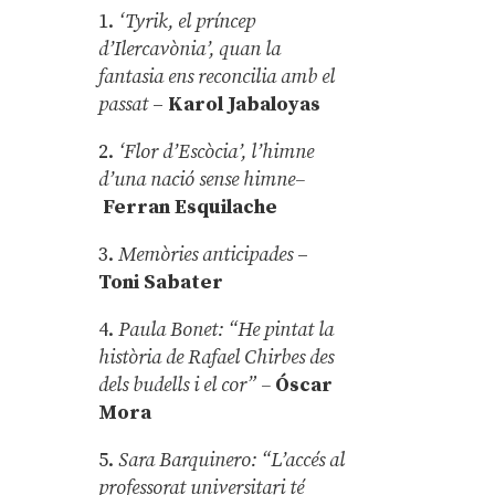
1.
‘Tyrik, el príncep
d’Ilercavònia’, quan la
fantasia ens reconcilia amb el
passat
–
Karol Jabaloyas
2.
‘Flor d’Escòcia’, l’himne
d’una nació sense himne–
Ferran Esquilache
3.
Memòries anticipades
–
Toni Sabater
4.
Paula Bonet: “He pintat la
història de Rafael Chirbes des
dels budells i el cor” –
Óscar
Mora
5.
Sara Barquinero: “L’accés al
professorat universitari té