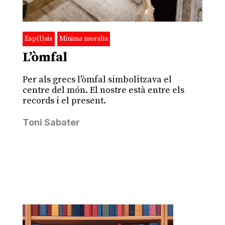
Esp(l)ais
Minima moralia
L’òmfal
Per als grecs l'òmfal simbolitzava el
centre del món. El nostre està entre els
records i el present.
Toni Sabater