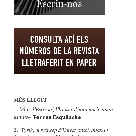
MÉS LLEGIT
1.
‘Flor d’Escòcia’, l’himne d’una nació sense
himne–
Ferran Esquilache
2.
‘Tyrik, el príncep d’Ilercavònia’, quan la