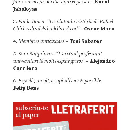
fantasia ens reconcilia amb el passat
–
Karol
Jabaloyas
3.
Paula Bonet: “He pintat la història de Rafael
Chirbes des dels budells i el cor” –
Óscar Mora
4.
Memòries anticipades
–
Toni Sabater
5.
Sara Barquinero: “L’accés al professorat
universitari té molts espais grisos”
–
Alejandro
Carrilero
6.
Espadà, un altre capitalisme és possible
–
Felip Bens