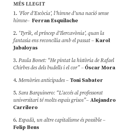
MÉS LLEGIT
1.
‘Flor d’Escòcia’, l’himne d’una nació sense
himne–
Ferran Esquilache
2.
‘Tyrik, el príncep d’Ilercavònia’, quan la
fantasia ens reconcilia amb el passat
–
Karol
Jabaloyas
3.
Paula Bonet: “He pintat la història de Rafael
Chirbes des dels budells i el cor” –
Óscar Mora
4.
Memòries anticipades
–
Toni Sabater
5.
Sara Barquinero: “L’accés al professorat
universitari té molts espais grisos”
–
Alejandro
Carrilero
6.
Espadà, un altre capitalisme és possible
–
Felip Bens