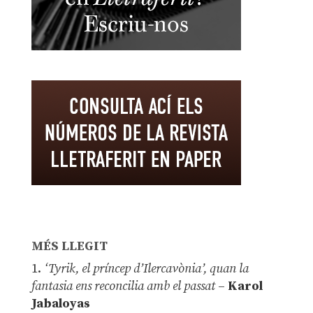
MÉS LLEGIT
1.
‘Tyrik, el príncep d’Ilercavònia’, quan la
fantasia ens reconcilia amb el passat
–
Karol
Jabaloyas