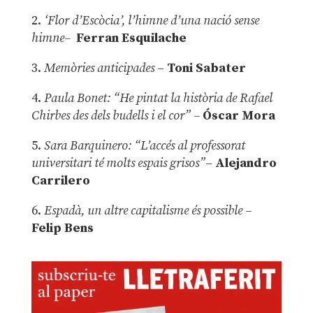
2.
‘Flor d’Escòcia’, l’himne d’una nació sense
himne–
Ferran Esquilache
3.
Memòries anticipades
–
Toni Sabater
4.
Paula Bonet: “He pintat la història de Rafael
Chirbes des dels budells i el cor” –
Óscar Mora
5.
Sara Barquinero: “L’accés al professorat
universitari té molts espais grisos”
–
Alejandro
Carrilero
6.
Espadà, un altre capitalisme és possible
–
Felip Bens