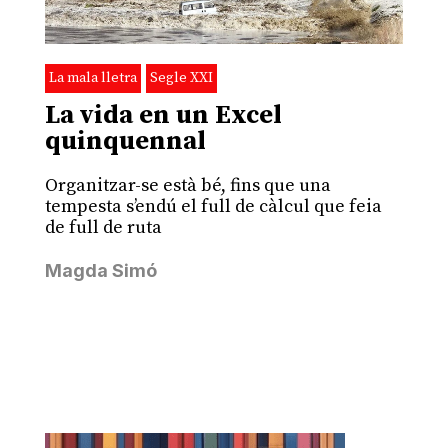
La mala lletra
Segle XXI
La vida en un Excel
quinquennal
Organitzar-se està bé, fins que una
tempesta s’endú el full de càlcul que feia
de full de ruta
Magda Simó