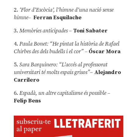
2.
‘Flor d’Escòcia’, l’himne d’una nació sense
himne–
Ferran Esquilache
3.
Memòries anticipades
–
Toni Sabater
4.
Paula Bonet: “He pintat la història de Rafael
Chirbes des dels budells i el cor” –
Óscar Mora
5.
Sara Barquinero: “L’accés al professorat
universitari té molts espais grisos”
–
Alejandro
Carrilero
6.
Espadà, un altre capitalisme és possible
–
Felip Bens