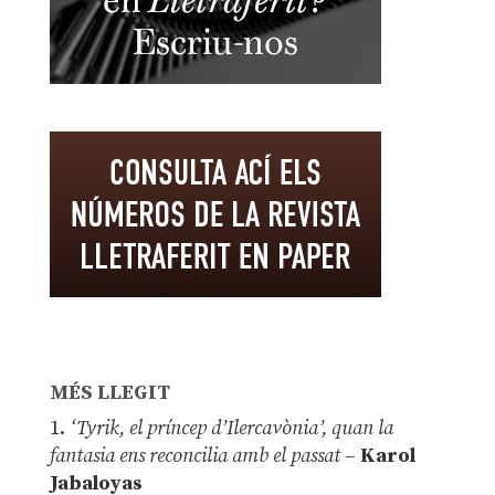
MÉS LLEGIT
1.
‘Tyrik, el príncep d’Ilercavònia’, quan la
fantasia ens reconcilia amb el passat
–
Karol
Jabaloyas