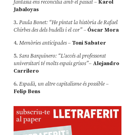
fantasia ens reconcilia amb el passat
–
Karol
Jabaloyas
3.
Paula Bonet: “He pintat la història de Rafael
Chirbes des dels budells i el cor” –
Óscar Mora
4.
Memòries anticipades
–
Toni Sabater
5.
Sara Barquinero: “L’accés al professorat
universitari té molts espais grisos”
–
Alejandro
Carrilero
6.
Espadà, un altre capitalisme és possible
–
Felip Bens