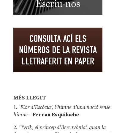
MÉS LLEGIT
1.
‘Flor d’Escòcia’, l’himne d’una nació sense
himne–
Ferran Esquilache
2.
‘Tyrik, el príncep d’Ilercavònia’, quan la