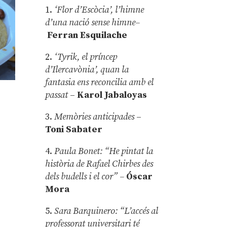
1.
‘Flor d’Escòcia’, l’himne
d’una nació sense himne–
Ferran Esquilache
2.
‘Tyrik, el príncep
d’Ilercavònia’, quan la
fantasia ens reconcilia amb el
passat
–
Karol Jabaloyas
3.
Memòries anticipades
–
Toni Sabater
4.
Paula Bonet: “He pintat la
història de Rafael Chirbes des
dels budells i el cor” –
Óscar
Mora
5.
Sara Barquinero: “L’accés al
professorat universitari té