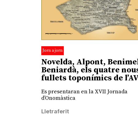
Jorn a jorn
Novelda, Alpont, Benimel
Beniardà, els quatre nou
fullets toponímics de l’A
Es presentaran en la XVII Jornada
d’Onomàstica
Lletraferit