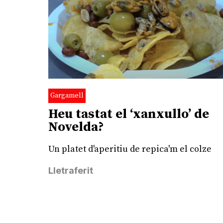
Gargamell
Heu tastat el ‘xanxullo’ de
Novelda?
Un platet d'aperitiu de repica'm el colze
Lletraferit