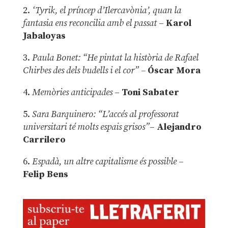
2.
‘Tyrik, el príncep d’Ilercavònia’, quan la
fantasia ens reconcilia amb el passat
–
Karol
Jabaloyas
3.
Paula Bonet: “He pintat la història de Rafael
Chirbes des dels budells i el cor” –
Óscar Mora
4.
Memòries anticipades
–
Toni Sabater
5.
Sara Barquinero: “L’accés al professorat
universitari té molts espais grisos”
–
Alejandro
Carrilero
6.
Espadà, un altre capitalisme és possible
–
Felip Bens