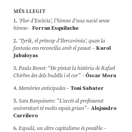
MÉS LLEGIT
1.
‘Flor d’Escòcia’, l’himne d’una nació sense
himne–
Ferran Esquilache
2.
‘Tyrik, el príncep d’Ilercavònia’, quan la
fantasia ens reconcilia amb el passat
–
Karol
Jabaloyas
3.
Paula Bonet: “He pintat la història de Rafael
Chirbes des dels budells i el cor” –
Óscar Mora
4.
Memòries anticipades
–
Toni Sabater
5.
Sara Barquinero: “L’accés al professorat
universitari té molts espais grisos”
–
Alejandro
Carrilero
6.
Espadà, un altre capitalisme és possible
–