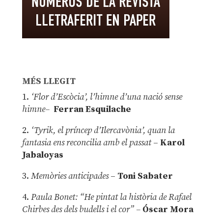
MÉS LLEGIT
1.
‘Flor d’Escòcia’, l’himne d’una nació sense
himne–
Ferran Esquilache
2.
‘Tyrik, el príncep d’Ilercavònia’, quan la
fantasia ens reconcilia amb el passat
–
Karol
Jabaloyas
3.
Memòries anticipades
–
Toni Sabater
4.
Paula Bonet: “He pintat la història de Rafael
Chirbes des dels budells i el cor” –
Óscar Mora