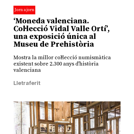
Jorn a jorn
‘Moneda valenciana.
Col·lecció Vidal Valle Ortí’,
una exposició única al
Museu de Prehistòria
Mostra la millor col·lecció numismàtica
existent sobre 2.300 anys d'història
valenciana
Lletraferit